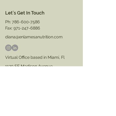
Let’s Get In Touch
Ph:
786-600-7586
Fax:
971-247-6886
diana@enlamesanutrition.com
Virtual Office based in Miami, Fl​
​1120 SE Madison Avenue
Portland, Oregon 97214, USA
©2023 By Diana Mesa at En La Mesa
Nutrition. All rights reserved.
Read our Privacy Policy & Terms &
Conditions for more.